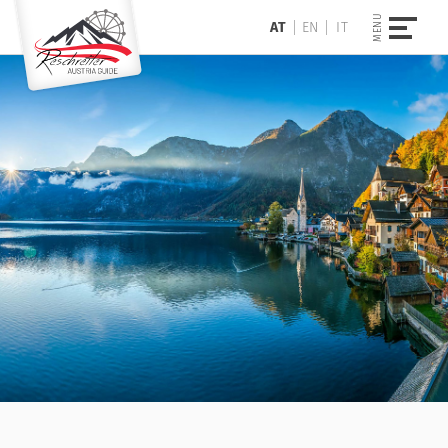
AT
EN
IT